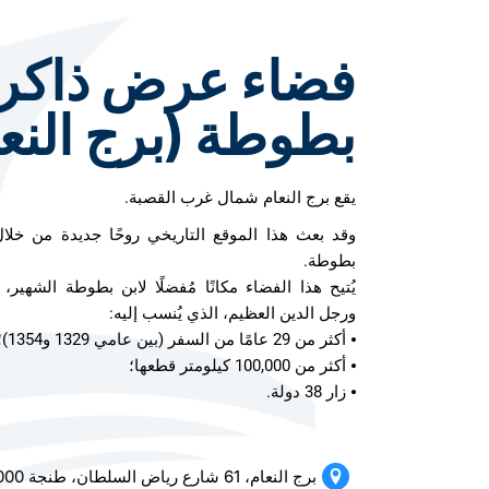
فضاء عرض ذاكرة
بطوطة (برج النعا
يقع برج النعام شمال غرب القصبة.
وقد بعث هذا الموقع التاريخي روحًا جديدة من خل
بطوطة.
يُتيح هذا الفضاء مكانًا مُفضلًا لابن بطوطة الشهي
ورجل الدين العظيم، الذي يُنسب إليه:
⦁ أكثر من 29 عامًا من السفر (بين عامي 1329 و1354)؛
⦁ أكثر من 100,000 كيلومتر قطعها؛
⦁ زار 38 دولة.
برج النعام، 61 شارع رياض السلطان، طنجة 90000