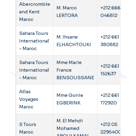
Abercrombie
M. Marco
+212 666
and Kent
LERTORA
046812
Maroc
Sahara Tours
M. Ihsane
+212 661
International
ELHACHTOUKI
380882
- Maroc
Sahara Tours
Mme Marie
+212 661
International
France
152637
- Maroc
BENSOUSSANE
Atlas
Mme Gonie
+212 661
Voyages
EGBERINK
172920
Maroc
M. El Mehdi
S Tours
+212 05
Mohamed
Maroc
22954000
ABOULKAMAL